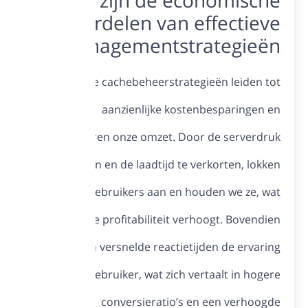
Wat
voo
cacheman
Efficiën
optimalise
te reducere
we meer g
onze
verbeteren
van de g