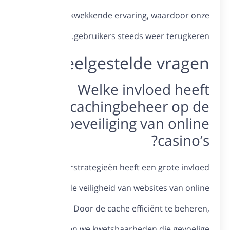
indru
V
webb
Cachebeheers
op d
casino’s
reducere