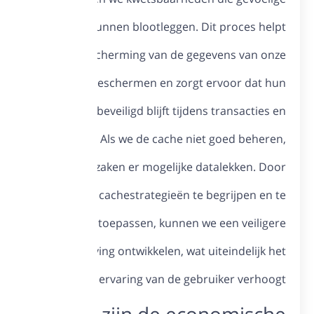
gegevens k
de bes
spelers te 
informatie 
het spelen
veroor
sterke
spelomgevi
geloof en de