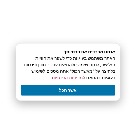
Customer), które są wymagane dla operatorów
funkcjonujących legalnie w Polsce. Ów
procedura, aczkolwiek może wydawać się
formalnością, ma fundamentalne znaczenie dla
אנחנו מכבדים את פרטיותך
האתר משתמש בעוגיות כדי לשפר את חוויית
odpowiedzialnej gry. Głównie służy
הגלישה, לנתח שימוש ולהתאים עבורך תוכן ופרסום.
potwierdzeniu pełnoletności gracza, co jest
בלחיצה על "מאשר הכול" אתה מסכים לשימוש
בעוגיות בהתאם ל
מדיניות הפרטיות
.
głównym kryterium umożliwienia do hazardu.
אשר הכל
Dodatkowo, weryfikacja chroni przed
nadużyciom, praniu pieniędzy oraz pozwala na
identyfikację osób, które same zgłosiły się do
rejestru wykluczonych (np. via CRIS – Centralny