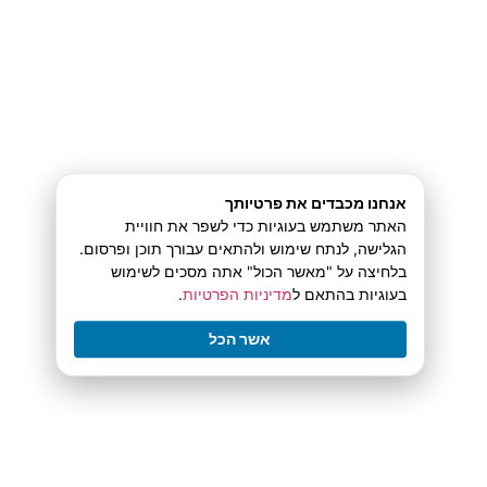
requires a defined start and finish. That keeps it
as an intermission, not the main show.
Defining these rules in advance is what makes it
responsible. It’s the same logic a trainer uses
אנחנו מכבדים את פרטיותך
when they plan workout length and intensity to
האתר משתמש בעוגיות כדי לשפר את חוויית
הגלישה, לנתח שימוש ולהתאים עבורך תוכן ופרסום.
avoid injury. In Australia, using the tools on
בלחיצה על "מאשר הכול" אתה מסכים לשימוש
בעוגיות בהתאם ל
מדיניות הפרטיות
.
licensed sites to set deposit caps and session
אשר הכל
alerts is a non-negotiable part of this structure.
It’s how you keep the activity controlled and
recreational.