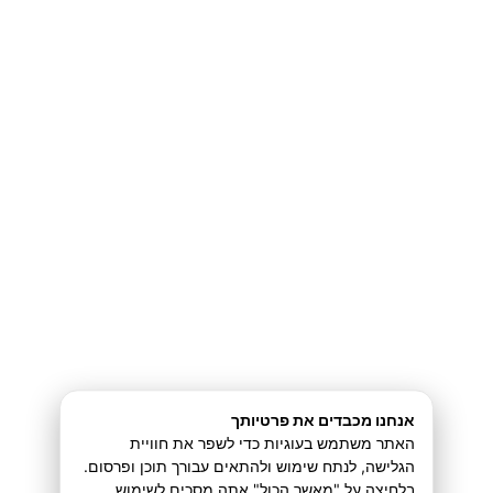
Edit Profile
התחברות
[wppb-edit-profile]
כל הזכויות שמורות2026 © עומר נהוראי
לתקנון תנאי השימוש באתר
תקנון נגישות
למדיניות הפרטיות
אנחנו מכבדים את פרטיותך
האתר משתמש בעוגיות כדי לשפר את חוויית
הגלישה, לנתח שימוש ולהתאים עבורך תוכן ופרסום.
בלחיצה על "מאשר הכול" אתה מסכים לשימוש