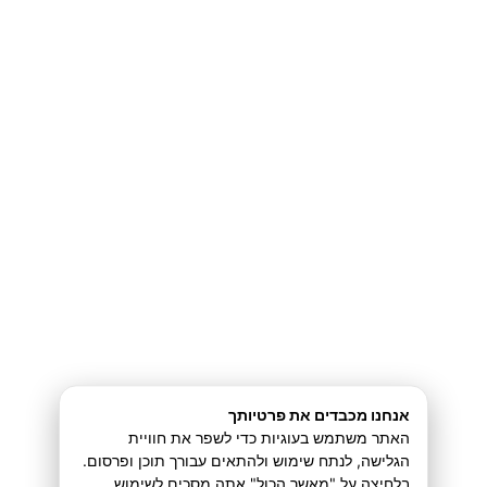
הלוחש ל-A.I
התחברות
Sorry, but you do not have permission to view this
content.
כל הזכויות שמורות2026 © עומר נהוראי
לתקנון תנאי השימוש באתר
תקנון נגישות
למדיניות הפרטיות
אנחנו מכבדים את פרטיותך
האתר משתמש בעוגיות כדי לשפר את חוויית
הגלישה, לנתח שימוש ולהתאים עבורך תוכן ופרסום.
בלחיצה על "מאשר הכול" אתה מסכים לשימוש