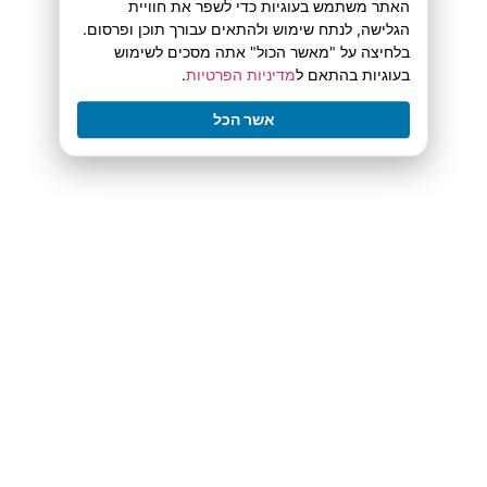
האתר משתמש בעוגיות כדי לשפר את חוויית
הגלישה, לנתח שימוש ולהתאים עבורך תוכן ופרסום.
קריאה לפעולה
בלחיצה על "מאשר הכול" אתה מסכים לשימוש
בעוגיות בהתאם ל
מדיניות הפרטיות
.
אשר הכל
"הסליק" לפיתוי ארנקים ולקוחות
פיתוי ארנקים ולקוחות – סיכום האימון
נשק שכנוע 1: ראפור (+אזהרה חשובה)
נשק שכנוע 2: סמכות