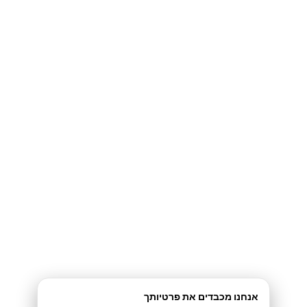
קומנדו קופי: מאיפה מתחילים?
10 הדיברות לקופי מפתה
המגלשה החלקלקה
כותרות
גוף הקופי+המסר העיקרי שלך
אנחנו מכבדים את פרטיותך