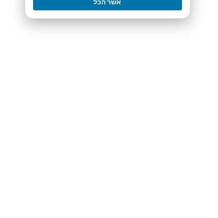
אשר הכל
elements, independently audited to guarantee
complete fairness in every shot and reward. Our
upgraded detection systems now more
effectively prevent any illegitimate third-party
software, ensuring a truly level playing field.
These strong measures emphasize our
commitment to a secure, transparent, and
dependable gaming environment for our entire
UK community.
Rewards, Dedication,
and Personalization