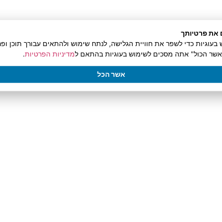
עומר נהוראי מארח את אור מעוז
 את פרטיותך
פרק מספר 1 בפודקאסט “עסק קונה חופש” – על
וגיות כדי לשפר את חוויית הגלישה, לנתח שימוש ולהתאים עבורך תוכן ופר
הדרך בה עסקים טובים מביאים חופש, שגשוג
אשר הכול" אתה מסכים לשימוש בעוגיות בהתאם ל
מדיניות הפרטיות
.
וצמיחה יחד עם שחרור ממגבלות ואילוצים – בדרך
לחיות
אשר הכל
קרא עוד »
ינואר 3, 2023
אין תגובות