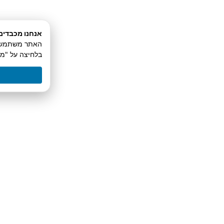
המחיר שהצבתם ללקוח?
אנחנו מכבדים
נמאס לכם שלקוחות לא קונים בגלל שהם אומרים
האתר משתמש בע
שאתם “יקרים מדי” – גם אם אתם מוכרים ממש
בלחיצה על "מ
בזול? יש לזה פתרון. עומר נהוראי, מומחה בכתיבה
קרא עוד »
ינואר 3, 2023
אין תגובות