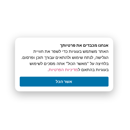
huomioitu, joten sivuston toiminnallisuudet ovat
käytettävissä sekä puhelimella että tabletilla.
Turvallisuudesta huolehditaan muun muassa
tilitietojen suojauksella ja henkilökohtaisen
אנחנו מכבדים את פרטיותך
tiedon käsittelyn standardeilla.
האתר משתמש בעוגיות כדי לשפר את חוויית
הגלישה, לנתח שימוש ולהתאים עבורך תוכן ופרסום.
בלחיצה על "מאשר הכול" אתה מסכים לשימוש
Vastuulliset rajat auttavat hallitsemaan
בעוגיות בהתאם ל
מדיניות הפרטיות
.
pelaamista
אשר הכל
Lisensointitiedot ovat saatavilla sivustolta
Pelintarjoajat
BigClashilla:
kumppanuudet ja