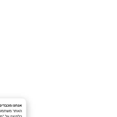
היו מתים לעשות.
אבל עדיין, האם זה עשה א
האם כסף עושה אותך חופ
כל זאת ועוד – תגלה בפר
ממש בקרוב בכל האפליקציו
נתראה שם ממש בקרוב,
ומועדים לסליקה,
עומר
אנחנו מכבדים
האתר משתמש בע
בלחיצה על "מ