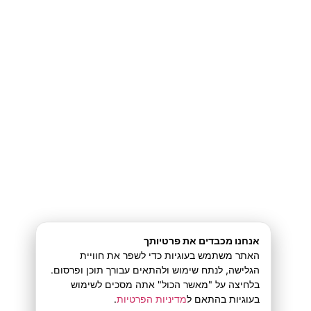
ורק משם,
מגיע תהליך השכנוע שגורם להם
להכניס את היד לכיס.
עכשיו,
אם אתה רוצה לדעת מהן השאלות
שאני משתמש בהן
כשאני לומד איך לדבר עם קהל יעד חדש…
אנחנו מכבדים את פרטיותך
האתר משתמש בעוגיות כדי לשפר את חוויית
כתוב לי במייל חוזר את השם שלך
הגלישה, לנתח שימוש ולהתאים עבורך תוכן ופרסום.
בלחיצה על "מאשר הכול" אתה מסכים לשימוש
בעוגיות בהתאם ל
מדיניות הפרטיות
.
ומה אתה עושה בעסק,