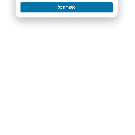
אשר הכל
ואני אשלח לך את רשימת השאלות
שאני ממליץ לך לשאול את הלקוחות שלך
כדי להכיר אותם באמת כמו שצריך.
מועדים לסליקה,
עומר
אולי יעניין אותך גם:
1. רוצה לגרום למוצרים הדיגיטליים שלך להתחיל