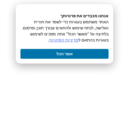
ההדרכה היחידה שתלמד אותך
ליצור כותרות ממירות
אנחנו מכבדים את פרטיותך
שמביאות לקוחות ועושות כסף
בכל דף מכירה, וובינר, מייל
האתר משתמש בעוגיות כדי לשפר את חוויית
הגלישה, לנתח שימוש ולהתאים עבורך תוכן ופרסום.
ודף נחיתה - תוך פחות מ-10 דקות עבודה...
בלחיצה על "מאשר הכול" אתה מסכים לשימוש
בעוגיות בהתאם ל
מדיניות הפרטיות
.
ולוודא שתגדיל בעזרתן את המכירות שלך ב-8%-80%,
בוודאות.
אשר הכל
(גם אם אין לך כשרון כתיבה או זמן להשקיע בלמידה
ויישום)
לחץ כאן עכשיו