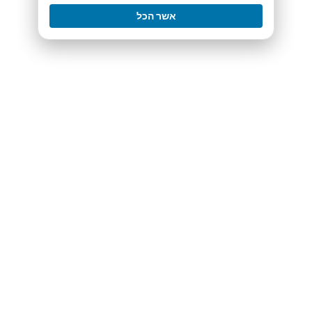
אשר הכל
רכישה 1,000.0₪
פיצוח רעיון גדול
רק 197 ש”ח!
"
ההצעה שלפניך תעזור לך לקבל רעיון גדול מדהים לדף