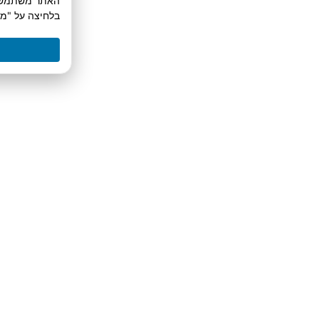
האתר משתמש בע
בלחיצה על "מ
נגלה בשידור חי את
שיטת הסולק הא
אקראים ללקוחות משלמים – תוך ה
דפי מכירה של בעלי עסק
תשאיר את הפרטים שלך עכשיו כאן 
06.03.2022
בשעה 20:00 (מוגבל ל-100 מקומות בלבד)
תרשום אותי ל