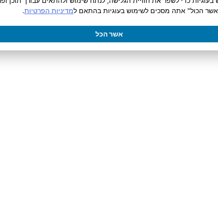
וגיות כדי לשפר את חוויית הגלישה, לנתח שימוש ולהתאים עבורך תוכן ופר
אשר הכול" אתה מסכים לשימוש בעוגיות בהתאם ל
מדיניות הפרטיות
.
וטומטי
– שהופכת קוראים
אשר הכל
מנעות מהטעויות שמפילות
ים נכון להיום.
למטה 👇 ונפגש
ביום ראשון,
שידור!